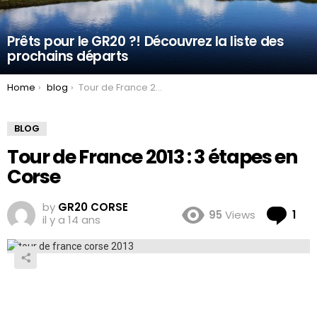
Prêts pour le GR20 ?! Découvrez la liste des
prochains départs
You are here:
Home
blog
Tour de France 2013 : 3 étapes en Corse
BLOG
Tour de France 2013 : 3 étapes en
Corse
by
GR20 CORSE
Co
95
Views
1
il y a 14 ans