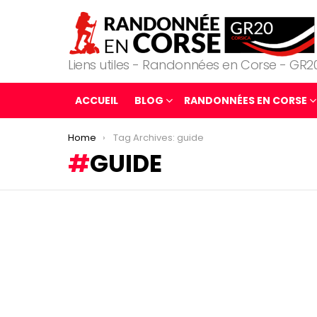
Liens utiles - Randonnées en Corse - GR2
ACCUEIL
BLOG
RANDONNÉES EN CORSE
You are here:
Home
Tag Archives: guide
GUIDE