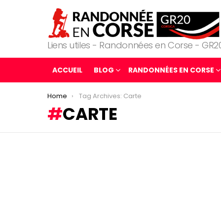
Liens utiles - Randonnées en Corse - GR2
ACCUEIL
BLOG
RANDONNÉES EN CORSE
You are here:
Home
Tag Archives: Carte
CARTE