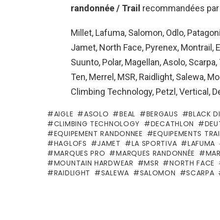
randonnée / Trail
recommandées par 
Millet, Lafuma, Salomon, Odlo, Patagoni
Jamet, North Face, Pyrenex, Montrail, 
Suunto, Polar, Magellan, Asolo, Scarpa,
Ten, Merrel, MSR, Raidlight, Salewa, Mo
Climbing Technology, Petzl, Vertical, D
AIGLE
ASOLO
BEAL
BERGAUS
BLACK 
CLIMBING TECHNOLOGY
DECATHLON
DEU
EQUIPEMENT RANDONNEE
EQUIPEMENTS TRAI
HAGLOFS
JAMET
LA SPORTIVA
LAFUMA
MARQUES PRO
MARQUES RANDONNÉE
MAR
MOUNTAIN HARDWEAR
MSR
NORTH FACE
RAIDLIGHT
SALEWA
SALOMON
SCARPA
See
more