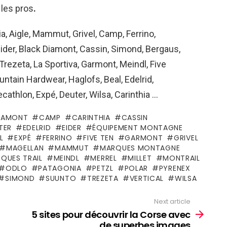
les pros
.
a, Aigle, Mammut, Grivel, Camp, Ferrino,
Eider, Black Diamont, Cassin, Simond, Bergaus,
 Trezeta, La Sportiva, Garmont, Meindl, Five
untain Hardwear, Haglofs, Beal, Edelrid,
ecathlon, Expé, Deuter, Wilsa, Carinthia …
DIAMONT
CAMP
CARINTHIA
CASSIN
TER
EDELRID
EIDER
ÉQUIPEMENT MONTAGNE
L
EXPÉ
FERRINO
FIVE TEN
GARMONT
GRIVEL
MAGELLAN
MAMMUT
MARQUES MONTAGNE
QUES TRAIL
MEINDL
MERREL
MILLET
MONTRAIL
ODLO
PATAGONIA
PETZL
POLAR
PYRENEX
SIMOND
SUUNTO
TREZETA
VERTICAL
WILSA
Next article
5 sites pour découvrir la Corse avec
de superbes images