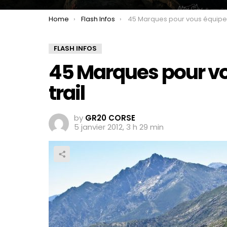
You are here:
Home
Flash Infos
45 Marques pour vous équiper rando 
FLASH INFOS
45 Marques pour vo
trail
by
GR20 CORSE
5 janvier 2012, 3 h 29 min