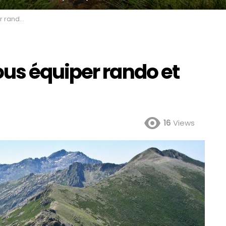
et trail
us équiper rando et
16
Views