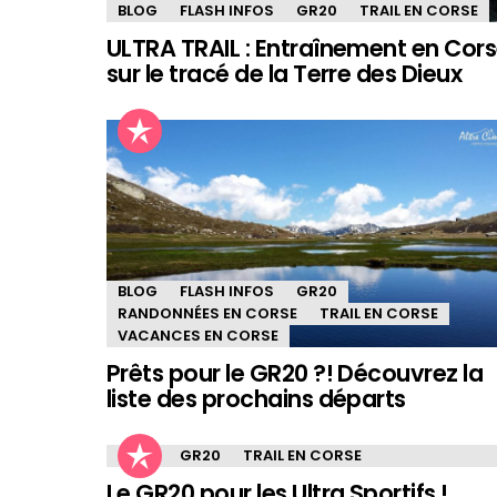
BLOG
FLASH INFOS
GR20
TRAIL EN CORSE
ULTRA TRAIL : Entraînement en Cor
sur le tracé de la Terre des Dieux
BLOG
FLASH INFOS
GR20
RANDONNÉES EN CORSE
TRAIL EN CORSE
VACANCES EN CORSE
Prêts pour le GR20 ?! Découvrez la
liste des prochains départs
BLOG
GR20
TRAIL EN CORSE
Le GR20 pour les Ultra Sportifs !